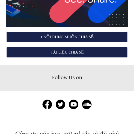
+ NỘI DUNG MUỐN CHIA SẺ
TÀI LIỆU CHIA SẺ
Follow Us on
Cảm ơn các bạn rất nhiều vì đã ghé